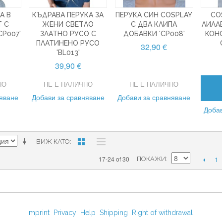
А В
КЪДРАВА ПЕРУКА ЗА
ПЕРУКА СИН COSPLAY
CO
Т С
ЖЕНИ СВЕТЛО
С ДВА КЛИПА
ЛИЛА
CP007'
ЗЛАТНО РУСО С
ДОБАВКИ 'CP008'
КОН
ПЛАТИНЕНО РУСО
32,90 €
'BL013'
39,90 €
НО
НЕ Е НАЛИЧНО
НЕ Е НАЛИЧНО
няване
Добави за сравняване
Добави за сравняване
Добав
ВИЖ КАТО
1
17-24 of 30
ПОКАЖИ
Imprint
Privacy
Help
Shipping
Right of withdrawal