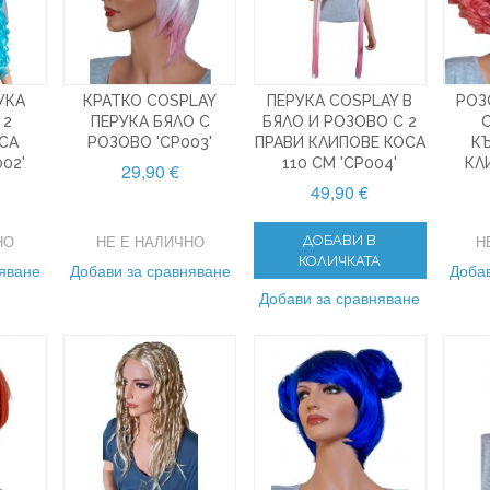
УКА
КРАТКО COSPLAY
ПЕРУКА COSPLAY В
РОЗ
 2
ПЕРУКА БЯЛО С
БЯЛО И РОЗОВО С 2
СА
РОЗОВО 'CP003'
ПРАВИ КЛИПОВЕ КОСА
К
02'
110 CM 'CP004'
КЛ
29,90 €
49,90 €
НО
НЕ Е НАЛИЧНО
Н
ДОБАВИ В
КОЛИЧКАТА
няване
Добави за сравняване
Добав
Добави за сравняване