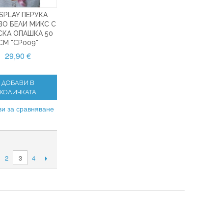
SPLAY ПЕРУКА
ВО БЕЛИ МИКС С
СКА ОПАШКА 50
CM "CP009"
29,90 €
ДОБАВИ В
КОЛИЧКАТА
и за сравняване
2
4
3